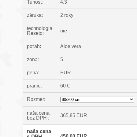
Tuhosť:
4,3
záruka:
2 roky
technologia
nie
Reseto:
poťah:
Aloe vera
zona:
5
pena:
PUR
pranie:
60 C
Rozmer:
naša cena
365,85 EUR
bez DPH :
naša cena
s DPH
450,00 EUR