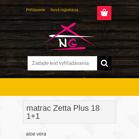
Prihlásenie
Nová registrácia
Úvod
»
Matrace
»
matrac Zetta Plus 18 1+1
matrac Zetta Plus 18
1+1
aloe vera