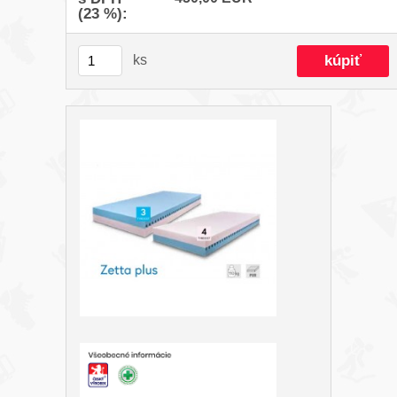
(23 %):
ks