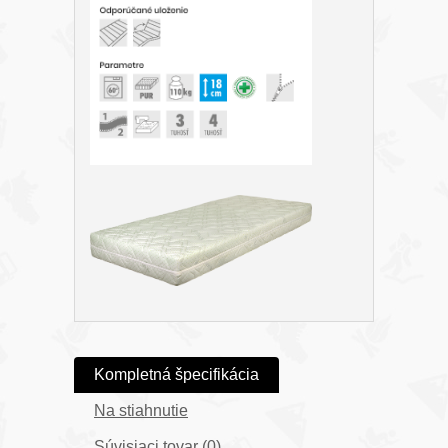
Kompletná špecifikácia
Na stiahnutie
Súvisiaci tovar (0)