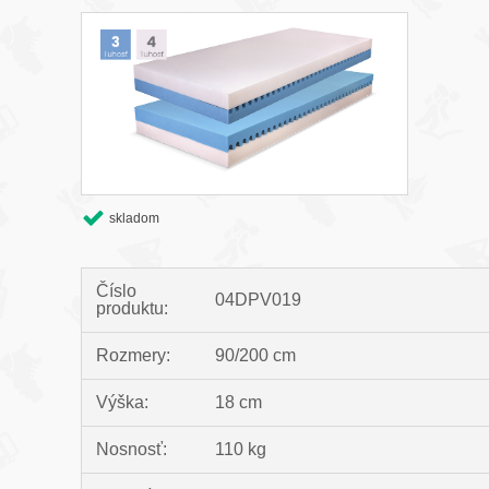
skladom
Číslo
04DPV019
produktu:
Rozmery:
90/200 cm
Výška:
18 cm
Nosnosť:
110 kg